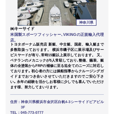
神奈川県
㈱キーサイド
米国製スポーツフィッシャー､VIKINGの正規輸入代理
店。
トヨタポーナム販売店 新艇、中古艇、国産、輸入艇まで
多数取扱っております。 横浜市磯子区に展示場及びサー
ビスヤードが有り､常時15艇以上展示しております。 又、
ベテランのメカニックが5人常駐しており､整備、艤装、艇
体の全塗装からFRPの補修に至る迄全てのニーズに対応し
ております｡ 初心者の方には操船指導からクルージングガ
イドまでおつき合いさせていただきますのでご安心下さ
い｡ 永年の経験を活かしお客様に少しでも喜んでいただけ
ます様、努力してまいります。
住所：
神奈川県横浜市金沢区白帆4-3シーサイドピアビル
3F
TEL：
045-773-0777