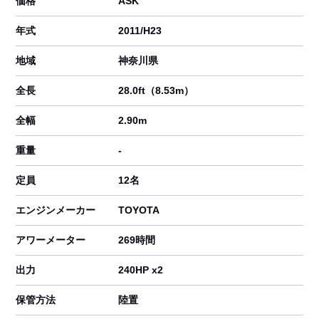
価格
ASK
年式
2011/H23
地域
神奈川県
全長
28.0ft（8.53m）
全幅
2.90m
重量
-
定員
12名
エンジンメーカー
TOYOTA
アワーメーター
269時間
出力
240HP x2
保管方法
陸置