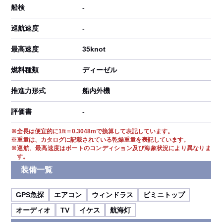
船検
-
巡航速度
-
最高速度
35knot
燃料種類
ディーゼル
推進力形式
船内外機
評価書
-
※
全長は便宜的に1ft＝0.3048mで換算して表記しています。
※
重量は、カタログに記載されている乾燥重量を表記しています。
※
巡航、最高速度はボートのコンディション及び海象状況により異なりま
す。
装備一覧
GPS魚探
エアコン
ウィンドラス
ビミニトップ
オーディオ
TV
イケス
航海灯