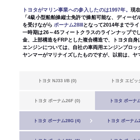
トヨタがマリン事業への参入したのは1997年。
現
「4級小型船舶操縦士免許で操船可能な、ディーゼ
を受けながら
ポーナム28III
となって2014年まで
一時期は26～45フィートクラスのラインナップで
金、上部構造をFRPとした複合構造で、トヨタ自
エンジンについては、自社の車両用エンジンブロックを用
ヤンマーがマリナイズしたものですが、以前は、ヤ
トヨタ NJ33 I/B (0)
トヨタ エピック2
トヨタ ポーナム26F (0)
トヨタ ポーナム2
トヨタ ポーナム28G (4)
トヨタ ポーナム28G