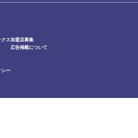
ックス
加盟店募集
広告掲載について
リシー
山トラストタワー31F