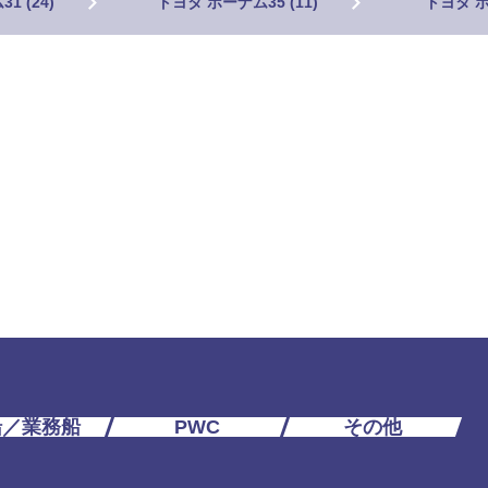
1 (24)
トヨタ ポーナム35 (11)
トヨタ ポ
船／業務船
PWC
その他