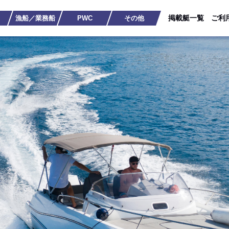
掲載艇一覧
ご利
漁船／業務船
PWC
その他