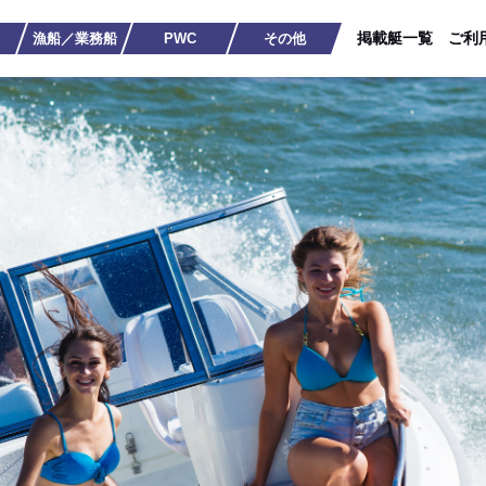
掲載艇一覧
ご利
漁船／業務船
PWC
その他