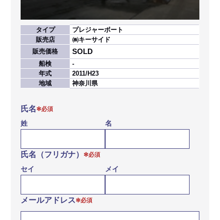
タイプ
プレジャーボート
販売店
㈱キーサイド
SOLD
販売価格
船検
-
年式
2011/H23
地域
神奈川県
氏名
✻必須
姓
名
氏名（フリガナ）
✻必須
セイ
メイ
メールアドレス
✻必須