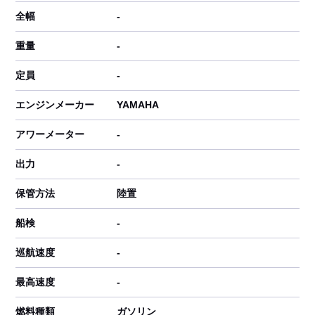
全幅
-
重量
-
定員
-
エンジンメーカー
YAMAHA
アワーメーター
-
出力
-
保管方法
陸置
船検
-
巡航速度
-
最高速度
-
燃料種類
ガソリン