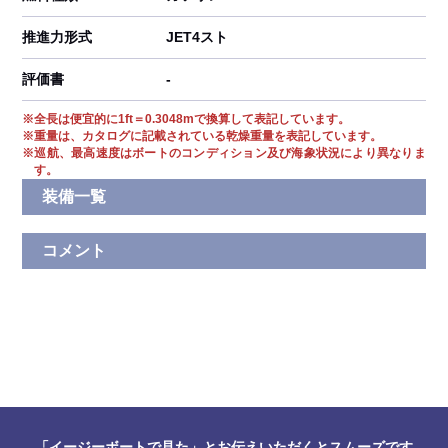
推進力形式
JET4スト
評価書
-
※
全長は便宜的に1ft＝0.3048mで換算して表記しています。
※
重量は、カタログに記載されている乾燥重量を表記しています。
※
巡航、最高速度はボートのコンディション及び海象状況により異なりま
す。
装備一覧
コメント
「イージーボートで見た」とお伝えいただくとスムーズです