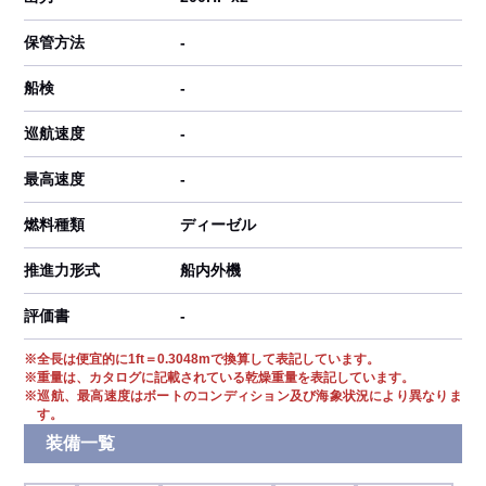
保管方法
-
船検
-
巡航速度
-
最高速度
-
燃料種類
ディーゼル
推進力形式
船内外機
評価書
-
※
全長は便宜的に1ft＝0.3048mで換算して表記しています。
※
重量は、カタログに記載されている乾燥重量を表記しています。
※
巡航、最高速度はボートのコンディション及び海象状況により異なりま
す。
装備一覧