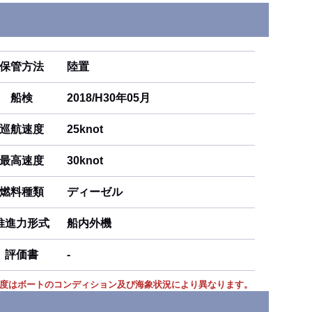
保管方法
陸置
船検
2018/H30年05月
巡航速度
25knot
最高速度
30knot
燃料種類
ディーゼル
推進力形式
船内外機
評価書
-
度はボートのコンディション及び海象状況により異なります。