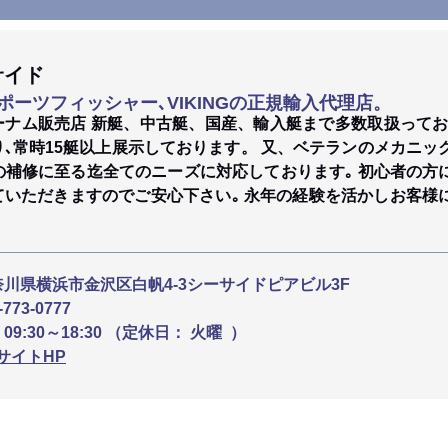
サイド
ポーツフィッシャー､VIKINGの正規輸入代理店。
ーナム販売店 新艇、中古艇、国産、輸入艇まで多数取扱ってお
り､常時15艇以上展示しております。 又、ベテランのメカニッ
Pの補修に至る迄全てのニーズに対応しております｡ 初心者の
ていただきますのでご安心下さい｡ 永年の経験を活かしお客様
奈川県横浜市金沢区白帆4-3シーサイドピアビル3F
-773-0777
：
09:30～18:30 （定休日： 火曜 ）
サイトHP