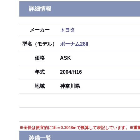
詳細情報
メーカー
トヨタ
型名（モデル）
ポーナム28II
価格
ASK
年式
2004/H16
地域
神奈川県
※
全長は便宜的に1ft＝0.3048mで換算して表記しています。
※
重
装備一覧