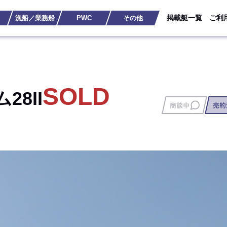
掲載艇一覧
ご利
漁船／業務船
PWC
その他
SOLD
28II