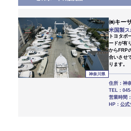
㈱キー
米国製ス
トヨタポ
ードが有
からFR
合いさせ
ります。
神奈川県
住所：
神
TEL：
045
営業時間
HP：
公式