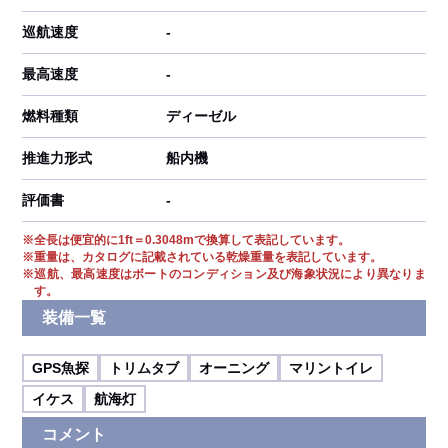
巡航速度
-
最高速度
-
燃料種類
ディーゼル
推進力形式
船内機
評価書
-
※
全長は便宜的に1ft＝0.3048mで換算して表記しています。
※
重量は、カタログに記載されている乾燥重量を表記しています。
※
巡航、最高速度はボートのコンディション及び海象状況により異なりま
す。
装備一覧
GPS魚探
トリムタブ
オーニング
マリントイレ
イケス
航海灯
コメント