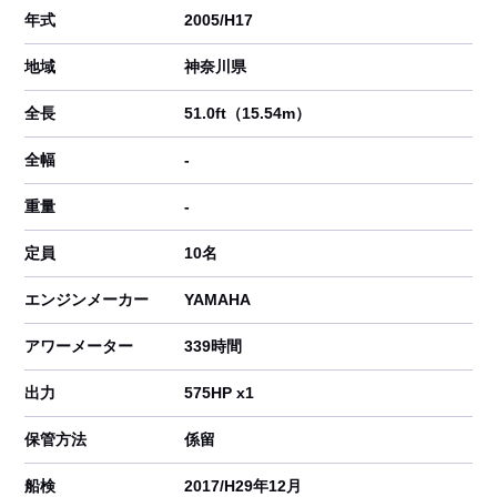
年式
2005/H17
地域
神奈川県
全長
51.0ft（15.54m）
全幅
-
重量
-
定員
10名
エンジンメーカー
YAMAHA
アワーメーター
339時間
出力
575HP x1
保管方法
係留
船検
2017/H29年12月