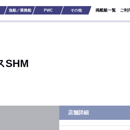
掲載艇一覧
ご利
漁船／業務船
PWC
その他
SHM
店舗詳細