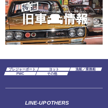
プレジャーボート
ヨット
漁船／業務船
PWC
その他
LINE-UP
OTHERS