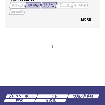
MORE
1
プレジャーボート
ヨット
漁船／業務船
PWC
その他