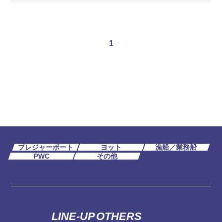
1
プレジャーボート
ヨット
漁船／業務船
PWC
その他
LINE-UP
OTHERS