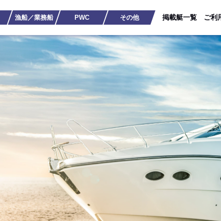
掲載艇一覧
ご利
漁船／業務船
PWC
その他