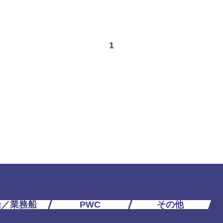
1
船／業務船
PWC
その他