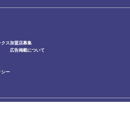
ックス
加盟店募集
広告掲載について
リシー
山トラストタワー31F