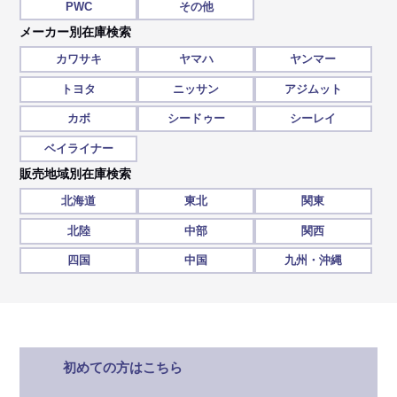
PWC
その他
メーカー別在庫検索
カワサキ
ヤマハ
ヤンマー
トヨタ
ニッサン
アジムット
カボ
シードゥー
シーレイ
ベイライナー
販売地域別在庫検索
北海道
東北
関東
北陸
中部
関西
四国
中国
九州・沖縄
初めての方はこちら