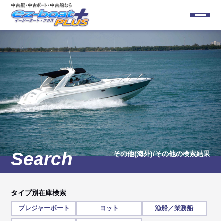
その他(海外)/その他
の検索結果
タイプ別在庫検索
プレジャーボート
ヨット
漁船／業務船