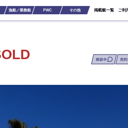
掲載艇一覧
ご利
漁船／業務船
PWC
その他
SOLD