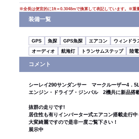
※
全長は便宜的に1ft＝0.3048mで換算して表記しています。
※
重
装備一覧
GPS
魚探
GPS魚探
エアコン
ウィンドラ
オーディオ
航海灯
トランサムステップ
陸電
コメント
シーレイ290サンダンサー マークルーザー4．5L
エンジン・ドライブ・ジンバル 2機共に新品搭載
抜群の走りです!
居住性も有りインバーター式エアコン搭載走行中
大変綺麗ですので是非一度ご覧下さい！
展示中