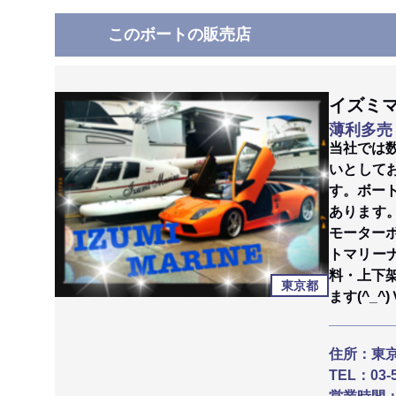
このボートの販売店
イズミ
薄利多売
当社では
いとして
す。ボー
あります
モーター
トマリー
料・上下
東京都
ます(^_^)
住所：
東京
TEL：
03-