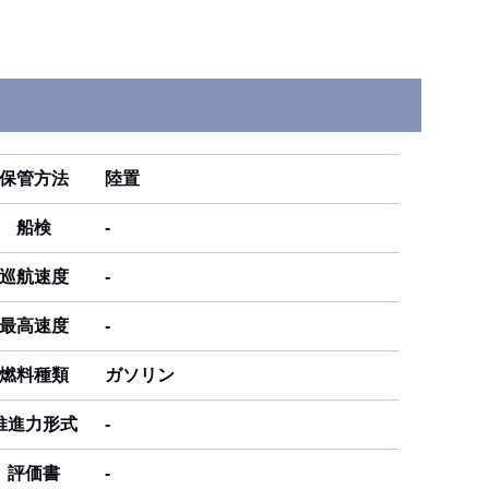
保管方法
陸置
船検
-
巡航速度
-
最高速度
-
燃料種類
ガソリン
推進力形式
-
評価書
-