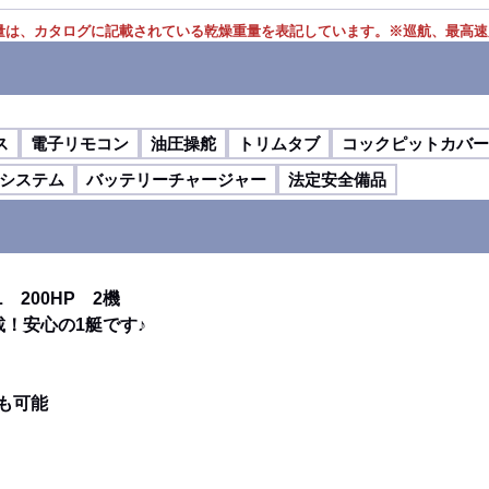
量は、カタログに記載されている乾燥重量を表記しています。
※
巡航、最高速
ス
電子リモコン
油圧操舵
トリムタブ
コックピットカバー
システム
バッテリーチャージャー
法定安全備品
 200HP 2機
！安心の1艇です♪
も可能