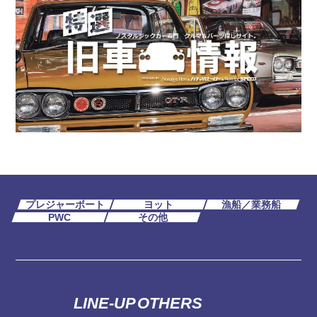
プレジャーボート
ヨット
漁船／業務船
PWC
その他
LINE-UP
OTHERS