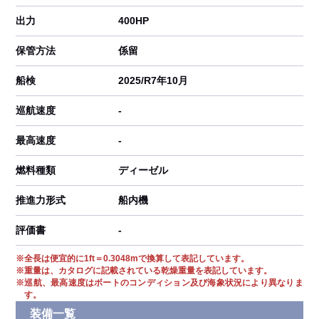
出力
400HP
保管方法
係留
船検
2025/R7年10月
巡航速度
-
最高速度
-
燃料種類
ディーゼル
推進力形式
船内機
評価書
-
※
全長は便宜的に1ft＝0.3048mで換算して表記しています。
※
重量は、カタログに記載されている乾燥重量を表記しています。
※
巡航、最高速度はボートのコンディション及び海象状況により異なりま
す。
装備一覧