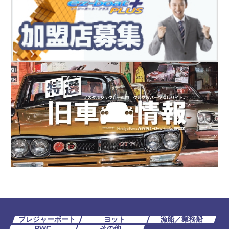
プレジャーボート
ヨット
漁船／業務船
PWC
その他