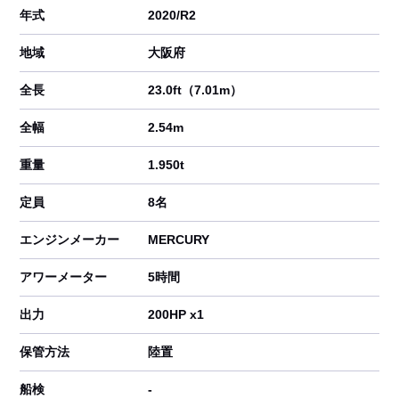
年式
2020/R2
地域
大阪府
全長
23.0ft（7.01m）
全幅
2.54m
重量
1.950t
定員
8名
エンジンメーカー
MERCURY
アワーメーター
5時間
出力
200HP x1
保管方法
陸置
船検
-