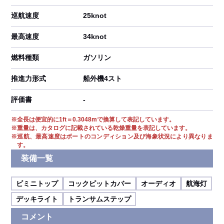
巡航速度
25knot
最高速度
34knot
燃料種類
ガソリン
推進力形式
船外機4スト
評価書
-
※
全長は便宜的に1ft＝0.3048mで換算して表記しています。
※
重量は、カタログに記載されている乾燥重量を表記しています。
※
巡航、最高速度はボートのコンディション及び海象状況により異なりま
す。
装備一覧
ビミニトップ
コックピットカバー
オーディオ
航海灯
デッキライト
トランサムステップ
コメント