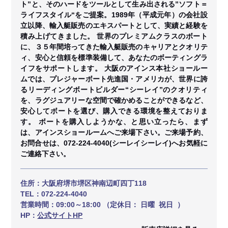
ト”と、そのハードをツールとして生み出される”ソフト＝
ライフスタイル“をご提案。1989年（平成元年）の会社設
立以降、輸入艇販売のエキスパートとして、実績と経験を
積み上げてきました。 世界のプレミアムクラスのボート
に、３５年間培ってきた輸入艇販売のキャリアとクオリテ
ィ、安心と信頼を標準装備して、あなたのボーティングラ
イフをサポートします。 大阪のアインス本社ショールー
ムでは、プレジャーボート先進国・アメリカが、世界に誇
るリーディングボートビルダー“シーレイ”のクオリティ
を、ラグジュアリーな空間で確かめることができるなど、
安心してボートを選び、購入できる環境を整えておりま
す。 ボートを購入しようかな、と思い立ったら、まず
は、アインスショールームへご来場下さい。ご来場予約、
お問合せは、072-224-4040(シーレイシーレイ)へお気軽に
ご連絡下さい。
住所：
大阪府堺市堺区神南辺町四丁118
TEL：
072-224-4040
営業時間：
09:00～18:00 （定休日： 日曜 祝日 ）
HP：
公式サイトHP