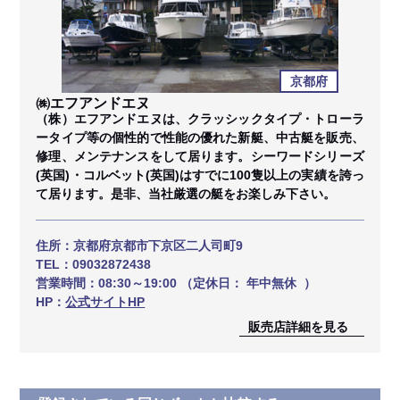
京都府
㈱エフアンドエヌ
（株）エフアンドエヌは、クラッシックタイプ・トローラ
ータイプ等の個性的で性能の優れた新艇、中古艇を販売、
修理、メンテナンスをして居ります。シーワードシリーズ
(英国)・コルベット(英国)はすでに100隻以上の実績を誇っ
て居ります。是非、当社厳選の艇をお楽しみ下さい。
住所：
京都府京都市下京区二人司町9
TEL：
09032872438
営業時間：
08:30～19:00 （定休日： 年中無休 ）
HP：
公式サイトHP
販売店詳細を見る