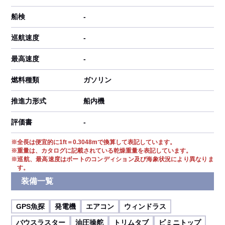
船検
-
巡航速度
-
最高速度
-
燃料種類
ガソリン
推進力形式
船内機
評価書
-
※
全長は便宜的に1ft＝0.3048mで換算して表記しています。
※
重量は、カタログに記載されている乾燥重量を表記しています。
※
巡航、最高速度はボートのコンディション及び海象状況により異なりま
す。
装備一覧
GPS魚探
発電機
エアコン
ウィンドラス
バウスラスター
油圧操舵
トリムタブ
ビミニトップ