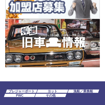
プレジャーボート
ヨット
漁船／業務船
PWC
その他