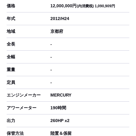
価格
12,000,000円
(内消費税) 1,090,909円
年式
2012/H24
地域
京都府
全長
-
全幅
-
重量
-
定員
-
エンジンメーカー
MERCURY
アワーメーター
190時間
出力
260HP x2
保管方法
陸置＆係留