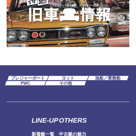
プレジャーボート
ヨット
漁船／業務船
PWC
その他
LINE-UP
OTHERS
新着艇一覧
中古艇の魅力