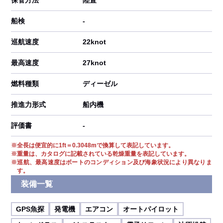
保管方法
陸置
船検
-
巡航速度
22knot
最高速度
27knot
燃料種類
ディーゼル
推進力形式
船内機
評価書
-
※
全長は便宜的に1ft＝0.3048mで換算して表記しています。
※
重量は、カタログに記載されている乾燥重量を表記しています。
※
巡航、最高速度はボートのコンディション及び海象状況により異なりま
す。
装備一覧
GPS魚探
発電機
エアコン
オートパイロット