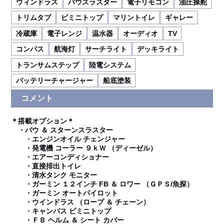
ウィンドラス
バウスラスター
電子リモコン
油圧操舵
トリムタブ
ビミニトップ
マリントイレ
ギャレー
冷蔵庫
電子レンジ
温水器
オーディオ
TV
コンパス
航海灯
サーチライト
デッキライト
トランサムステップ
陸電システム
バッテリーチャージャー
船底塗装
コメント
＊搭載オプション＊
・バウ ＆ スターンスラスター
・エンジンオイル チェンジャー
・発電機 コーラー ９ｋＷ （ディーゼル）
・エアーコンディショナー
・直接排出トイレ
・清水タンク モニター
・ガーミン １２インチ FB ＆ ロワー （ＧＰＳ/魚探）
・ガーミン オートパイロット
・ウインドラス （ロープ ＆ チェーン）
・キャンバス ビミニトップ
・ＦＢ ヘルム ＆ シート カバー