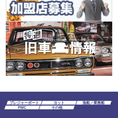
プレジャーボート
ヨット
漁船／業務船
PWC
その他