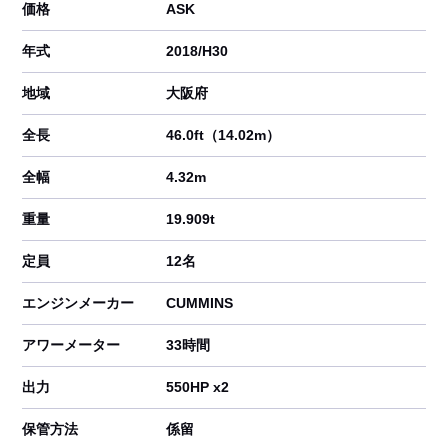
価格
ASK
年式
2018/H30
地域
大阪府
全長
46.0ft（14.02m）
全幅
4.32m
重量
19.909t
定員
12名
エンジンメーカー
CUMMINS
アワーメーター
33時間
出力
550HP x2
保管方法
係留