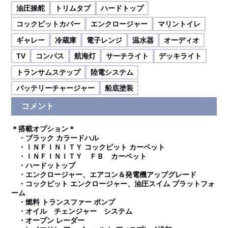
油圧操舵
トリムタブ
ハードトップ
コックピットカバー
エンクロージャー
マリントイレ
ギャレー
冷蔵庫
電子レンジ
温水器
オーディオ
TV
コンパス
航海灯
サーチライト
デッキライト
トランサムステップ
陸電システム
バッテリーチャージャー
船底塗装
コメント
＊搭載オプション＊
・ブラック カラードハル
・ＩＮＦＩＮＩＴＹ コックピット カーペット
・ＩＮＦＩＮＩＴＹ ＦＢ カーペット
・ハードットップ
・エンクロージャー、エアコン＆発電機アップグレード
・コックピット エンクロージャー、油圧スイム プラットフォ
ーム
・燃料 トランスファー ポンプ
・オイル チェンジャー システム
・オープン レーダー