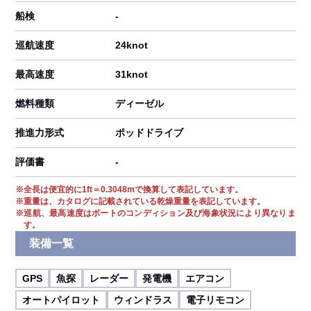
船検
-
巡航速度
24knot
最高速度
31knot
燃料種類
ディーゼル
推進力形式
ポッドドライブ
評価書
-
※
全長は便宜的に1ft＝0.3048mで換算して表記しています。
※
重量は、カタログに記載されている乾燥重量を表記しています。
※
巡航、最高速度はボートのコンディション及び海象状況により異なりま
す。
装備一覧
GPS
魚探
レーダー
発電機
エアコン
オートパイロット
ウィンドラス
電子リモコン