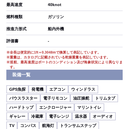
最高速度
40knot
燃料種類
ガソリン
推進力形式
船内外機
評価書
-
※
全長は便宜的に1ft＝0.3048mで換算して表記しています。
※
重量は、カタログに記載されている乾燥重量を表記しています。
※
巡航、最高速度はボートのコンディション及び海象状況により異なりま
す。
装備一覧
GPS魚探
発電機
エアコン
ウィンドラス
バウスラスター
電子リモコン
油圧操舵
トリムタブ
ハードトップ
エンクロージャー
マリントイレ
ギャレー
冷蔵庫
電子レンジ
温水器
オーディオ
TV
コンパス
航海灯
トランサムステップ