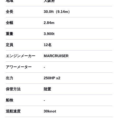
地域
大阪府
全長
30.0ft（9.14m）
全幅
2.84m
重量
3.900t
定員
12名
エンジンメーカー
MARCRUISER
アワーメーター
-
出力
250HP x2
保管方法
陸置
船検
-
巡航速度
30knot