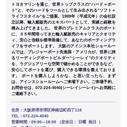
トヨタマリンを通じ、世界トップクラスの“ハード＝ボー
ト”と、そのハードをツールとして生み出される”ソフト＝
ライフスタイル“をご提案。1989年（平成元年）の会社設
立以降、輸入艇販売のエキスパートとして、実績と経験を
積み上げてきました。 世界のプレミアムクラスのボート
に、３５年間培ってきた輸入艇販売のキャリアとクオリテ
ィ、安心と信頼を標準装備して、あなたのボーティングラ
イフをサポートします。 大阪のアインス本社ショールー
ムでは、プレジャーボート先進国・アメリカが、世界に誇
るリーディングボートビルダー“シーレイ”のクオリティ
を、ラグジュアリーな空間で確かめることができるなど、
安心してボートを選び、購入できる環境を整えておりま
す。 ボートを購入しようかな、と思い立ったら、まず
は、アインスショールームへご来場下さい。ご来場予約、
お問合せは、072-224-4040(シーレイシーレイ)へお気軽に
ご連絡下さい。
住所：
大阪府堺市堺区神南辺町四丁118
TEL：
072-224-4040
営業時間：
09:00～18:00 （定休日： 日曜 祝日 ）