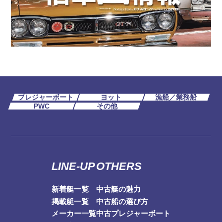
プレジャーボート
ヨット
漁船／業務船
PWC
その他
LINE-UP
OTHERS
新着艇一覧
中古艇の魅力
掲載艇一覧
中古船の選び方
メーカー一覧
中古プレジャーボート