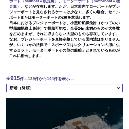
ボート（sailboat＝帆走艇）、モーターボート（motorboat＝機
走艇）。
などが存在します。ただ、日本国内でローボートがプレ
ジャーボートと見なされるケースは少なく、多くの場合、セイル
ボートまたはモーターボートの2種を意味します。
日本におけるプレジャーボートは、小型船舶操免許（かつての小
型船舶操縦士免許）で操船可能な、全長24m未満のものが大多数
を占めますが、それに収まらない大型のものも存在しています。
なお、プレジャーボートを直接定義している国内法はありません
が、いくつかの法律で「スポーツ又はレクリエーションの用に供
するヨット、モーターボートその他の船舶」とされているものが
これに相当します。
915
全
件
―129件から144件を表示―