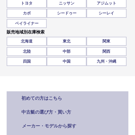
トヨタ
ニッサン
アジムット
カボ
シードゥー
シーレイ
ベイライナー
販売地域別在庫検索
北海道
東北
関東
北陸
中部
関西
四国
中国
九州・沖縄
初めての方はこちら
中古艇の選び方・買い方
メーカー・モデルから探す