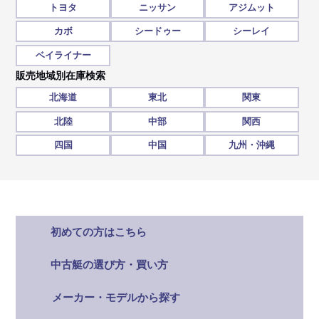
トヨタ
ニッサン
アジムット
カボ
シードゥー
シーレイ
ベイライナー
販売地域別在庫検索
北海道
東北
関東
北陸
中部
関西
四国
中国
九州・沖縄
初めての方はこちら
中古艇の選び方・買い方
メーカー・モデルから探す