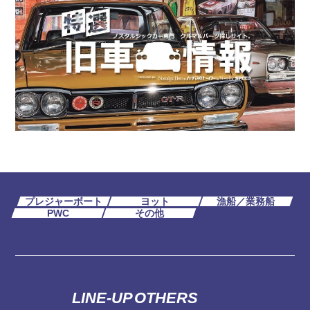
プレジャーボート
ヨット
漁船／業務船
PWC
その他
LINE-UP
OTHERS