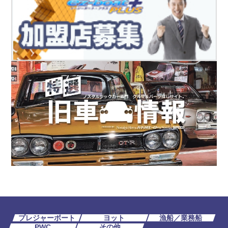
プレジャーボート
ヨット
漁船／業務船
PWC
その他