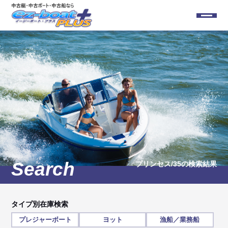
プリンセス/35
の検索結果
タイプ別在庫検索
プレジャーボート
ヨット
漁船／業務船