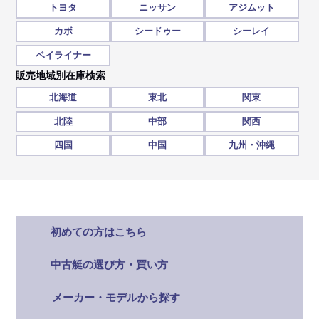
トヨタ
ニッサン
アジムット
カボ
シードゥー
シーレイ
ベイライナー
販売地域別在庫検索
北海道
東北
関東
北陸
中部
関西
四国
中国
九州・沖縄
初めての方はこちら
中古艇の選び方・買い方
メーカー・モデルから探す