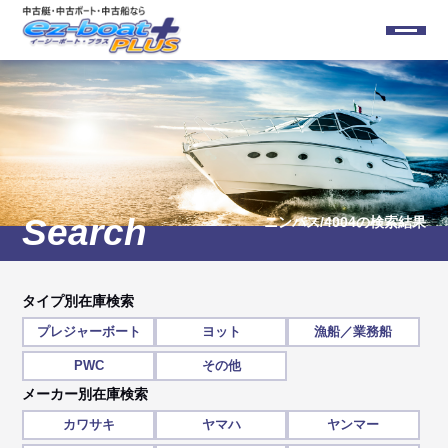
ニンバス/4004
の検索結果
タイプ別在庫検索
プレジャーボート
ヨット
漁船／業務船
PWC
その他
メーカー別在庫検索
カワサキ
ヤマハ
ヤンマー