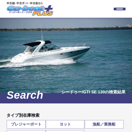
シードゥー/GTI SE 130
の検索結果
タイプ別在庫検索
プレジャーボート
ヨット
漁船／業務船