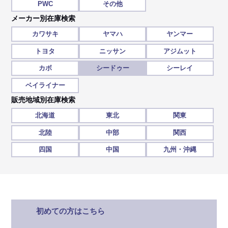
PWC
その他
メーカー別在庫検索
カワサキ
ヤマハ
ヤンマー
トヨタ
ニッサン
アジムット
カボ
シードゥー
シーレイ
ベイライナー
販売地域別在庫検索
北海道
東北
関東
北陸
中部
関西
四国
中国
九州・沖縄
初めての方はこちら