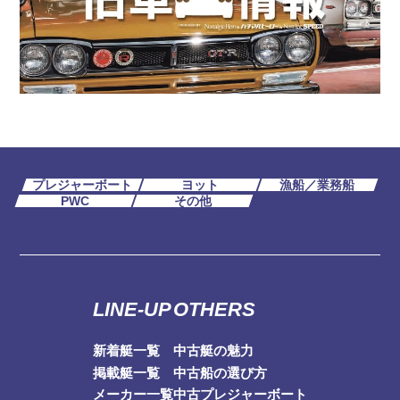
プレジャーボート
ヨット
漁船／業務船
PWC
その他
LINE-UP
OTHERS
新着艇一覧
中古艇の魅力
掲載艇一覧
中古船の選び方
メーカー一覧
中古プレジャーボート