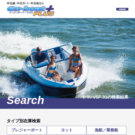
ヤマハ/SF-31
の検索結果
タイプ別在庫検索
プレジャーボート
ヨット
漁船／業務船